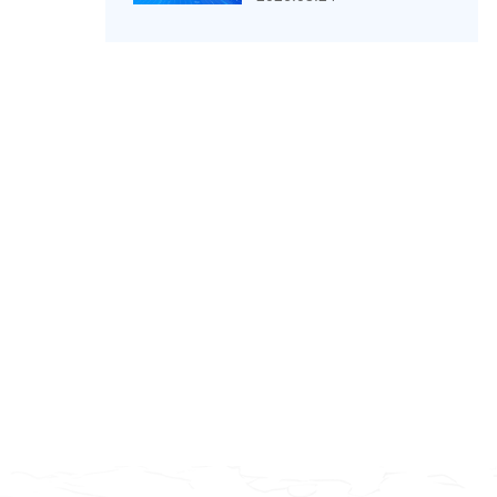
综合楼项目施工总承包二次招
标二标段拟定中标人公示